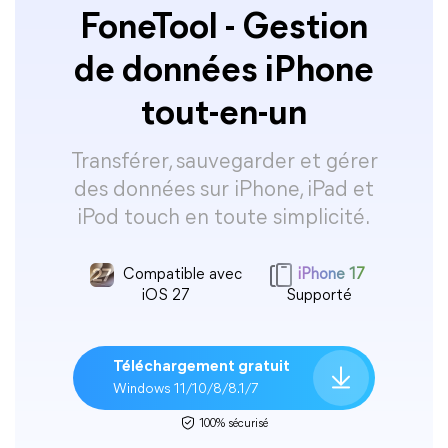
FoneTool - Gestion
de données iPhone
tout-en-un
Transférer, sauvegarder et gérer
des données sur iPhone, iPad et
iPod touch en toute simplicité.
Compatible avec
iPhone 17
iOS 27
Supporté
Téléchargement gratuit
Windows 11/10/8/8.1/7
100% sécurisé