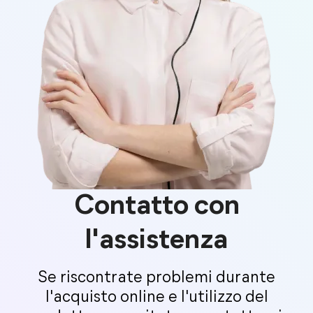
FoneTool
Backup e velocità di
trasferimento
Contatto con
Supporto dei dispositivi di
PC, Mobile HDD, N
archiviazione
l'assistenza
Percorso di archiviazione
Selettivo
Se riscontrate problemi durante
Dipendenza dalla rete
Nessuna rete richies
l'acquisto online e l'utilizzo del