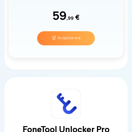
59
€
,99
Acquista ora
FoneTool Unlocker Pro