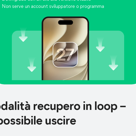
Non serve un account sviluppatore o programma
alità recupero in loop –
ossibile uscire