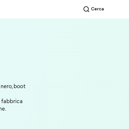
Cerca
nero, boot
 fabbrica
ne.