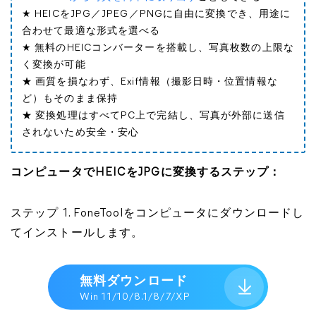
★ HEICをJPG／JPEG／PNGに自由に変換でき、用途に
合わせて最適な形式を選べる
★ 無料のHEICコンバーターを搭載し、写真枚数の上限な
く変換が可能
★ 画質を損なわず、Exif情報（撮影日時・位置情報な
ど）もそのまま保持
★ 変換処理はすべてPC上で完結し、写真が外部に送信
されないため安全・安心
コンピュータでHEICをJPGに変換するステップ：
ステップ 1. FoneToolをコンピュータにダウンロードし
てインストールします。
無料ダウンロード
Win 11/10/8.1/8/7/XP