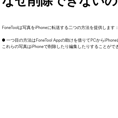
なぜ削除できないの
FoneToolは写真をiPhoneに転送する二つの方法を提供します
● 一つ目の方法はFoneTool Appの助けを借りてPCからi
これらの写真はiPhoneで削除したり編集したりすることがで