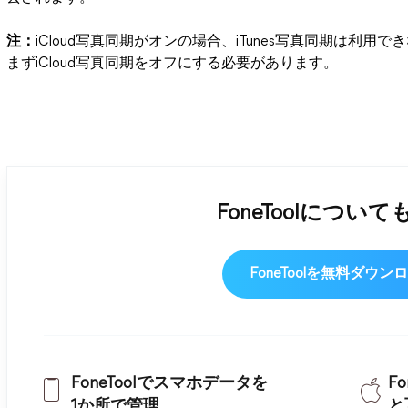
注：
iCloud写真同期がオンの場合、iTunes写真同期は利
まずiCloud写真同期をオフにする必要があります。
FoneToolについ
FoneToolを無料ダウン
FoneToolでスマホデータを
F
1か所で管理
と