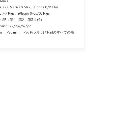
（Max）
e X/XR/XS/XS Max、iPhone 8/8 Plus
e 7/7 Plus、iPhone 6/6s/6s Plus
one SE（第1、第2、第3世代）
touch 1/2/3/4/5/6/7
 Air、iPad mini、iPad ProおよびiPadのすべてのモ