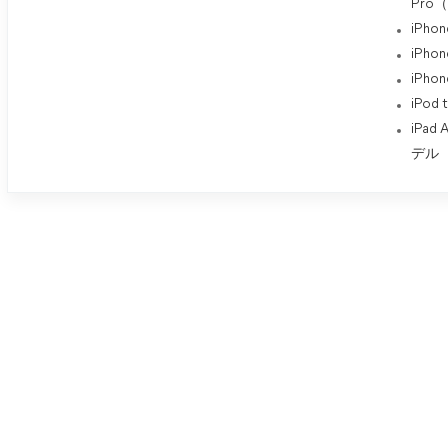
Pro
iPhon
iPhon
iPh
iPod 
iPad
デル