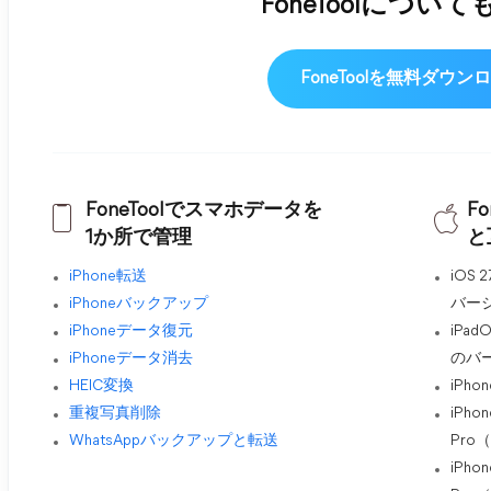
FoneToolについ
FoneToolを無料ダウン
FoneToolでスマホデータを
F
1か所で管理
と
iPhone転送
iOS 
iPhoneバックアップ
バー
iPhoneデータ復元
iPad
iPhoneデータ消去
のバ
HEIC変換
iPhone
重複写真削除
iPhon
WhatsAppバックアップと転送
Pro（
iPhon