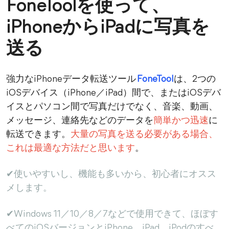
FoneToolを使って、
iPhoneからiPadに写真を
送る
強力なiPhoneデータ転送ツール
FoneTool
は、2つの
iOSデバイス（iPhone／iPad）間で、またはiOSデバ
イスとパソコン間で写真だけでなく、音楽、動画、
メッセージ、連絡先などのデータを
簡単かつ迅速
に
転送できます。
大量の写真を送る必要がある場合、
これは最適な方法だと思います
。
✔使いやすいし、機能も多いから、初心者にオスス
メします。
✔Windows 11／10／8／7などで使用できて、ほぼす
べてのiOSバージョンとiPhone、iPad、iPodのすべ