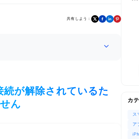
共有しよう：
接続が解除されているた
カ
ません
ス
ア
i