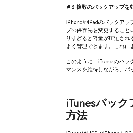
＃3. 複数のバックアップ
iPhoneやiPadのバ
プの保存先を変更すること
りすぎると容量が圧迫され
よく管理できます。これに
このように、iTunesの
マンスを維持しながら、バ
iTunesバ
方法