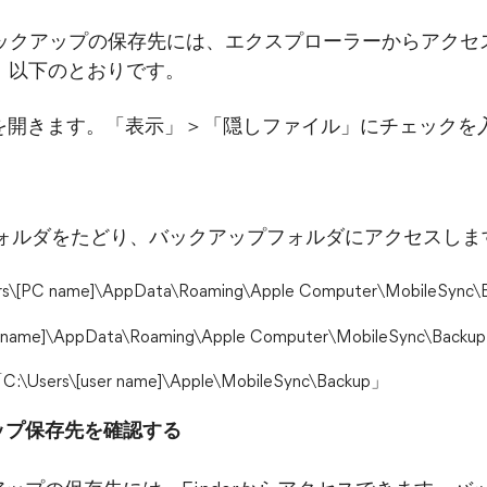
nesバックアップの保存先には、エクスプローラーからア
、以下のとおりです。
ーラを開きます。「表示」＞「隠しファイル」にチェックを
でフォルダをたどり、バックアップフォルダにアクセスしま
s\[PC name]\AppData\Roaming\Apple Computer\MobileSync
 name]\AppData\Roaming\Apple Computer\MobileSync\Backu
C:\Users\[user name]\Apple\MobileSync\Backup」
クアップ保存先を確認する