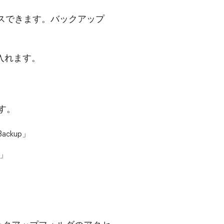
クセスできます。バックアップ
入れます。
す。
\Backup」
p」