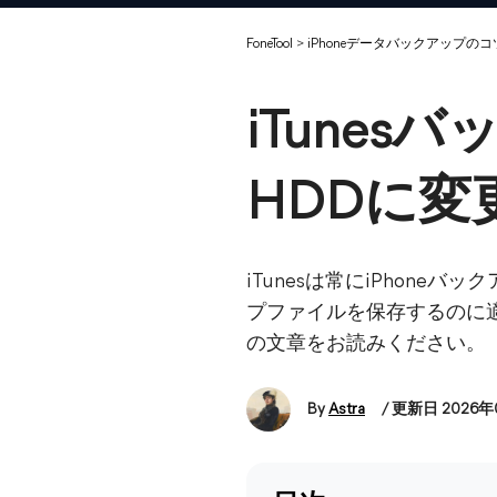
FoneTool
>
iPhoneデータバックアップのコ
iTune
HDDに変更
iTunesは常にiPhon
プファイルを保存するのに適
の文章をお読みください。
By
Astra
/ 更新日 2026年