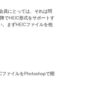
有料会員にとっては、それは問
0.13以降でHEIC形式をサポートす
。まずHEICファイルを他
EICファイルをPhotoshopで開