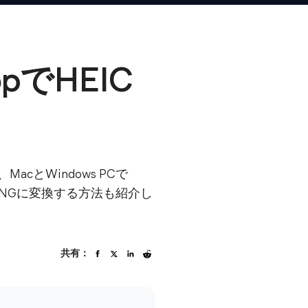
opでHEIC
cとWindows PCで
G／PNGに変換する方法も紹介し
共有：