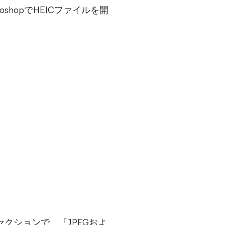
hopでHEICファイルを開
」セクションで、「JPEGおよ