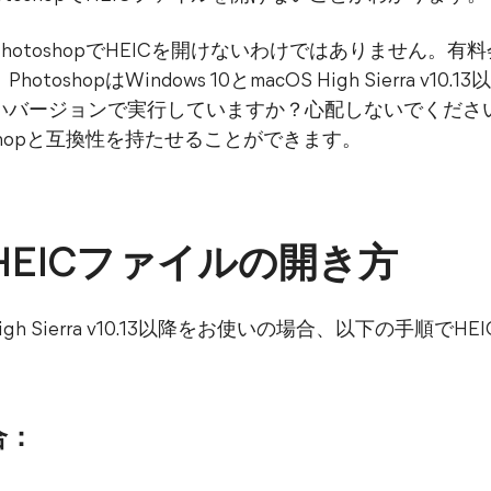
otoshopでHEICを開けないわけではありません。
shopはWindows 10とmacOS High Sierra v1
いバージョンで実行していますか？心配しないでください
shopと互換性を持たせることができます。
pでHEICファイルの開き方
 High Sierra v10.13以降をお使いの場合、以下の手順でH
合：