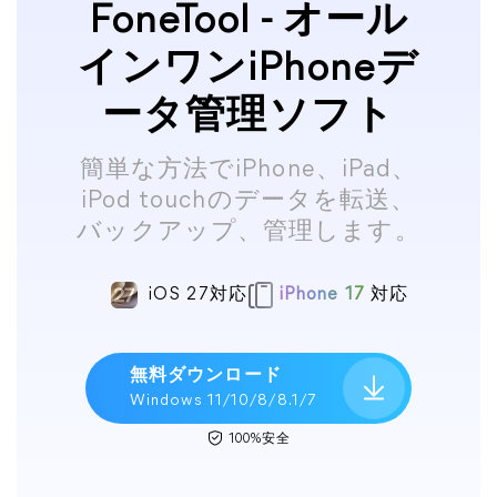
FoneTool - オール
インワンiPhoneデ
ータ管理ソフト
簡単な方法でiPhone、iPad、
iPod touchのデータを転送、
バックアップ、管理します。
iOS 27対応
iPhone 17
対応
無料ダウンロード
Windows 11/10/8/8.1/7
100%安全