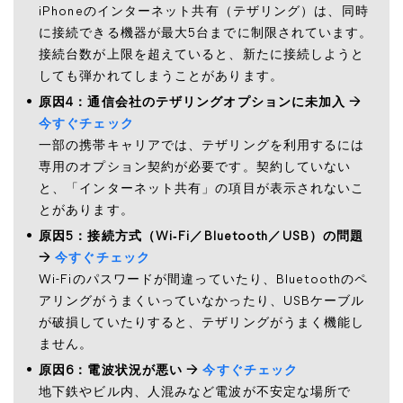
iPhoneのインターネット共有（テザリング）は、同時
に接続できる機器が最大5台までに制限されています。
接続台数が上限を超えていると、新たに接続しようと
しても弾かれてしまうことがあります。
原因4：通信会社のテザリングオプションに未加入 →
今すぐチェック
一部の携帯キャリアでは、テザリングを利用するには
専用のオプション契約が必要です。契約していない
と、「インターネット共有」の項目が表示されないこ
とがあります。
原因5：接続方式（Wi‑Fi／Bluetooth／USB）の問題
→
今すぐチェック
Wi-Fiのパスワードが間違っていたり、Bluetoothのペ
アリングがうまくいっていなかったり、USBケーブル
が破損していたりすると、テザリングがうまく機能し
ません。
原因6：電波状況が悪い →
今すぐチェック
地下鉄やビル内、人混みなど電波が不安定な場所で