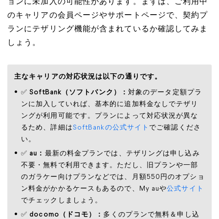
ョンに未加入の可能性があります。まずは、ご利用中
のキャリアの会員ページやサポートページで、契約プ
ランにテザリング機能が含まれているか確認してみま
しょう。
主なキャリアの対応状況は以下の通りです。
✅
SoftBank（ソフトバンク）：
対象のデータ定額プラ
ンに加入していれば、基本的に追加料金なしでテザリ
ングが利用可能です。プランによって対応状況が異な
るため、詳細は
SoftBankの公式サイト
でご確認くださ
い。
✅
au：
最新の料金プランでは、テザリングは申し込み
不要・無料で利用できます。ただし、旧プランや一部
のガラケー向けプランなどでは、月額550円のオプショ
ン料金がかかるケースもあるので、My auや
公式サイト
でチェックしましょう。
✅
docomo（ドコモ）：
多くのプランで無料＆申し込