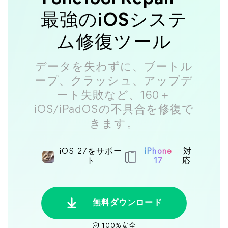
最強のiOSシステ
ム修復ツール
データを失わずに、ブートル
ープ、クラッシュ、アップデ
ート失敗など、160＋
iOS/iPadOSの不具合を修復で
きます。
iOS 27をサポー
iPhone
対
ト
17
応
無料ダウンロード
100%安全