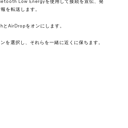
ooth Low Energyを使用して接続を宣伝、発
情報を転送します。
thとAirDropをオンにします。
ションを選択し、それらを一緒に近くに保ちます。