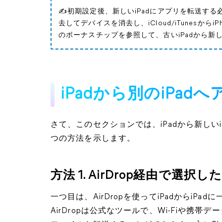
✍初期設定後、新しいiPadにアプリを転送す
去してデバイスを消去し、iCloud/iTunesか
のボーナスチップを参照して、古いiPadから新
iPadから別のiPa
さて、このセクションでは、iPadから新しい
つの方法を示します。
方法 1. AirDrop経由で選
一つ目は、AirDropを使ってiPadからi
AirDropは公式なツールで、Wi-Fiや携帯デ