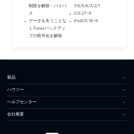
制限を解除・バイパ
7/6/5/4/3/2/1
ス
iOS 27~9
データを失うことな
iPadOS 18~9
くiTunesバックアッ
プの暗号化を解除
製品
ハウツー
ヘルプセンター
会社概要