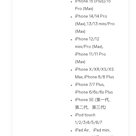
iPhone 15 (Plus)/15
Pro (Max)
iPhone 14/14 Pro
(Max), 13/13 mini/Pro
(Max)
iPhone 12/12
mini/Pro (Max),
iPhone 11/11 Pro
(Max)
iPhone X/XR/XS/XS
Max, iPhone 8/8 Plus
iPhone 7/7 Plus,
iPhone 6/6s/6s Plus
iPhone SE (第一代、
第二代、第三代)
iPod touch
1/2/3/4/5/6/7
iPad Air、iPad mini、