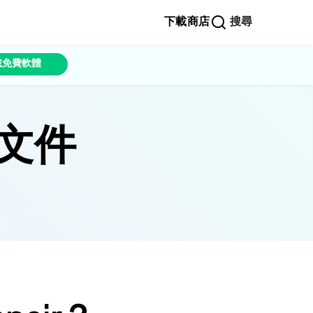
下載
商店
搜尋
載免費軟體
幫助文件
。