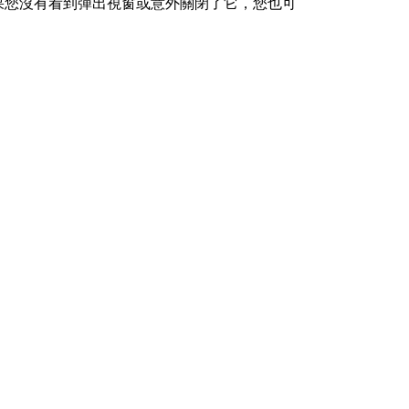
冊視窗。如果您沒有看到彈出視窗或意外關閉了它，您也可