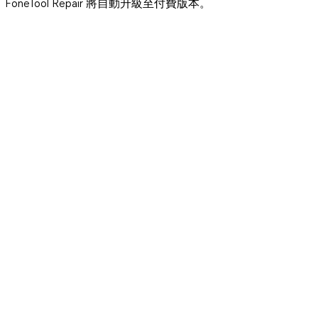
FoneTool Repair 將自動升級至付費版本。