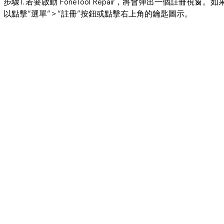
步驟1. 若要啟動 FoneTool Repair，將會彈出一個註
以點擊“選單” > “註冊”按鈕或點擊右上角的鑰匙圖示。