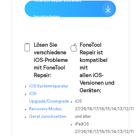
FoneTool Repair kostenlos
herunterladen
Lösen Sie
FoneTool
verschiedene
Repair ist
iOS-Probleme
kompatibel
mit FoneTool
mit
Repair:
allen iOS-
Versionen und
iOS-Systemreparatur
Geräten:
iOS-
Upgrade/Downgrade
iOS
Recovery-Modus
27/26/18/17/16/15/14/13/12/11
Gerät zurücksetzen
und älter
iPadOS
27/26/18/17/16/15/14/13/12/11