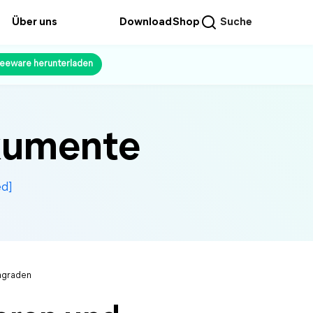
Über uns
Download
Shop
Suche
reeware herunterladen
okumente
ed]
ngraden