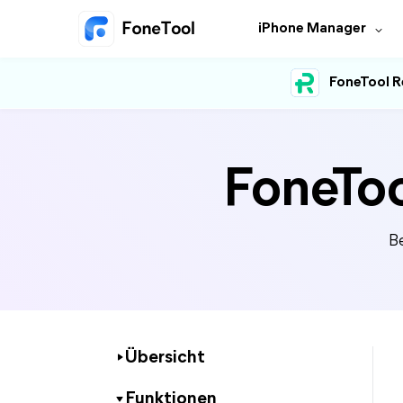
iPhone Manager
FoneTool R
FoneToo
B
Übersicht
Funktionen