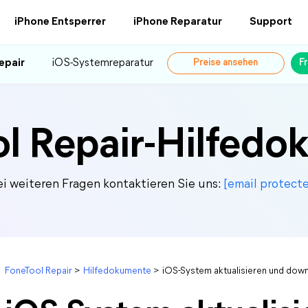
iPhone Entsperrer
iPhone Reparatur
Support
epair
iOS-Systemreparatur
Preise ansehen
F
l Repair-Hilfed
ei weiteren Fragen kontaktieren Sie uns:
[email protect
FoneTool Repair
>
Hilfedokumente
>
iOS-System aktualisieren und dow