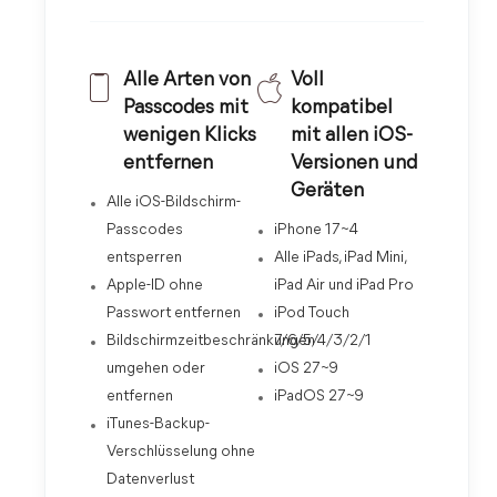
Alle Arten von
Voll
Passcodes mit
kompatibel
wenigen Klicks
mit allen iOS-
entfernen
Versionen und
Geräten
Alle iOS-Bildschirm-
Passcodes
iPhone 17~4
entsperren
Alle iPads, iPad Mini,
Apple-ID ohne
iPad Air und iPad Pro
Passwort entfernen
iPod Touch
Bildschirmzeitbeschränkungen
7/6/5/4/3/2/1
umgehen oder
iOS 27~9
entfernen
iPadOS 27~9
iTunes-Backup-
Verschlüsselung ohne
Datenverlust