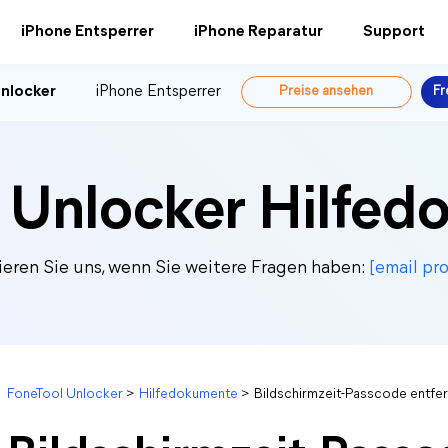
iPhone Entsperrer
iPhone Reparatur
Support
nlocker
iPhone Entsperrer
Preise ansehen
Fr
 Unlocker Hilfe
ieren Sie uns, wenn Sie weitere Fragen haben:
[email pr
FoneTool Unlocker
>
Hilfedokumente
>
Bildschirmzeit-Passcode entfe