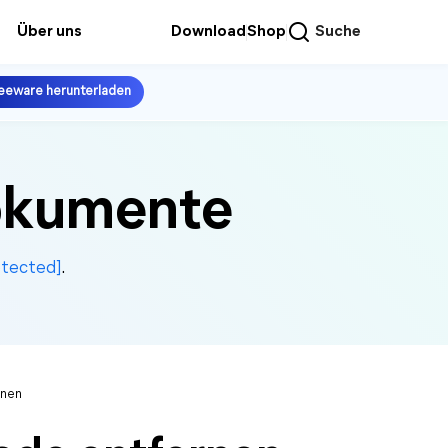
Über uns
Download
Shop
Suche
eeware herunterladen
dokumente
otected]
.
rnen