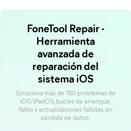
FoneTool Repair -
Herramienta
avanzada de
reparación del
sistema iOS
Soluciona más de 160 problemas de
iOS/iPadOS, bucles de arranque,
fallos y actualizaciones fallidas, sin
pérdida de datos.