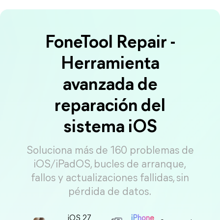
FoneTool Repair -
Herramienta
avanzada de
reparación del
sistema iOS
Soluciona más de 160 problemas de
iOS/iPadOS, bucles de arranque,
fallos y actualizaciones fallidas, sin
pérdida de datos.
iOS 27
iPhone