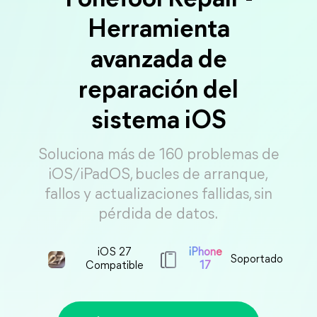
FoneTool Repair -
Herramienta
avanzada de
reparación del
sistema iOS
Soluciona más de 160 problemas de
iOS/iPadOS, bucles de arranque,
fallos y actualizaciones fallidas, sin
pérdida de datos.
iOS 27
iPhone
Soportado
Compatible
17