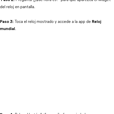
Paso 2:
 Pregunta “¿Qué hora es?” para que aparezca el widget 
del reloj en pantalla.
Paso 3:
 Toca el reloj mostrado y accede a la app de 
Reloj
mundial
.