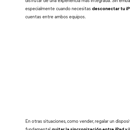
disfrutar de una experiencia más integrada. Sin emb
especialmente cuando necesitas 
desconectar tu iP
cuentas entre ambos equipos.
En otras situaciones, como vender, regalar un dispos
fundamental 
quitar la sincronización entre iPad y