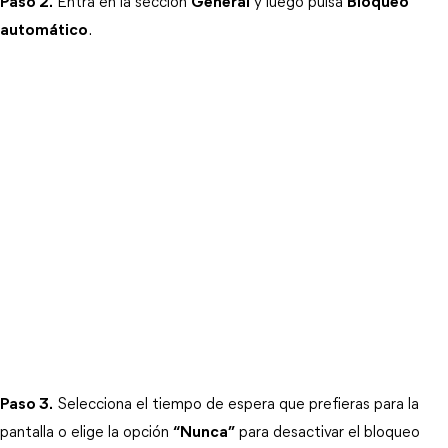
Paso 2.
 Entra en la sección 
General
 y luego pulsa 
Bloqueo
automático
.
Paso 3.
 Selecciona el tiempo de espera que prefieras para la 
pantalla o elige la opción 
“Nunca”
 para desactivar el bloqueo 