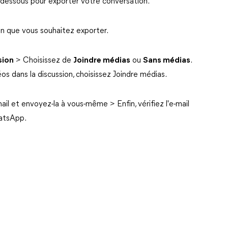
i-dessous pour exporter votre conversation.
n que vous souhaitez exporter.
sion
> Choisissez de
Joindre médias
ou
Sans médias
.
s dans la discussion, choisissez Joindre médias.
mail et envoyez-la à vous-même > Enfin, vérifiez l'e-mail
hatsApp.