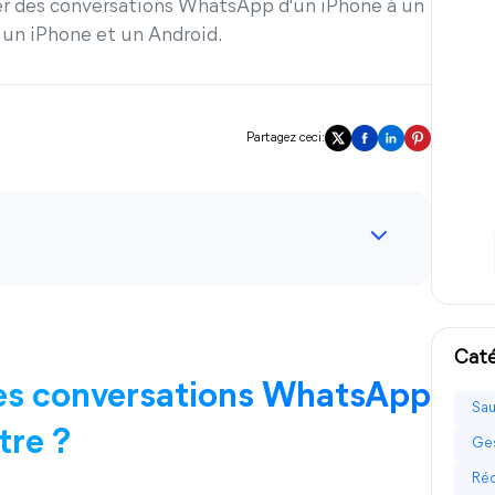
rer des conversations WhatsApp d'un iPhone à un
e un iPhone et un Android.
Partagez ceci:
Caté
des conversations WhatsApp
Sau
tre ?
Ges
Réc