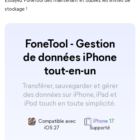
Essayez FoneTool dès maintenant et oubliez les limites de
stockage !
FoneTool - Gestion
de données iPhone
tout-en-un
Transférer, sauvegarder et gérer
des données sur iPhone, iPad et
iPod touch en toute simplicité.
Compatible avec
iPhone 17
iOS 27
Supporté