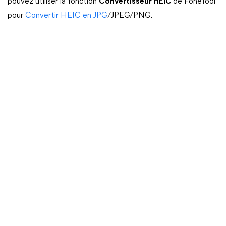
pouvez utiliser la fonction
Convertisseur HEIC
de FoneTool
pour
Convertir HEIC en JPG
/JPEG/PNG.