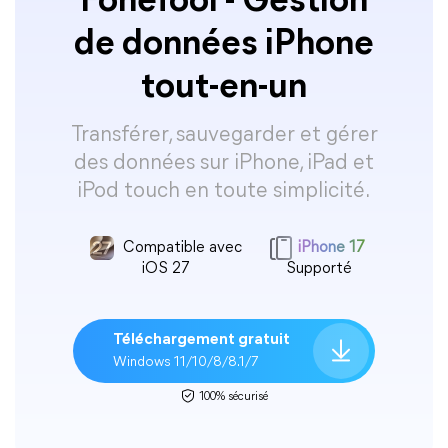
FoneTool - Gestion
de données iPhone
tout-en-un
Transférer, sauvegarder et gérer
des données sur iPhone, iPad et
iPod touch en toute simplicité.
Compatible avec
iPhone 17
iOS 27
Supporté
Téléchargement gratuit
Windows 11/10/8/8.1/7
100% sécurisé