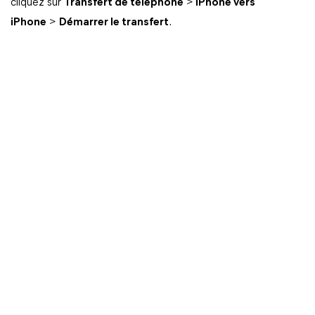
cliquez sur
Transfert de téléphone
>
iPhone vers
iPhone
>
Démarrer le transfert
.