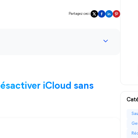
Partagez ceci:
ésactiver iCloud sans
Caté
Sau
Ges
Réc