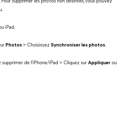
l. Pour supprimer les photos non désirées, vous pouvez
u.
u iPad.
sur
Photos
> Choisissez
Synchroniser les photos
.
supprimer de l'iPhone/iPad > Cliquez sur
Appliquer
ou