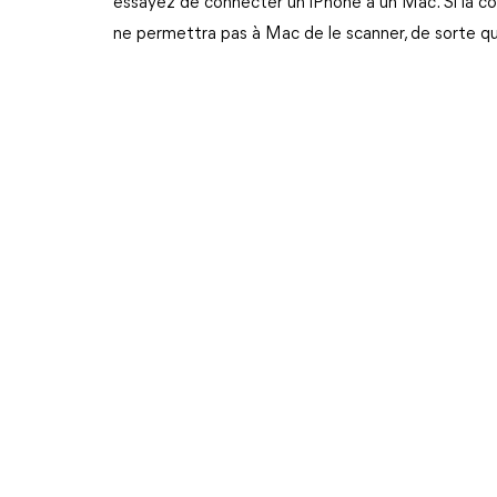
essayez de connecter un iPhone à un Mac. Si la co
ne permettra pas à Mac de le scanner, de sorte q