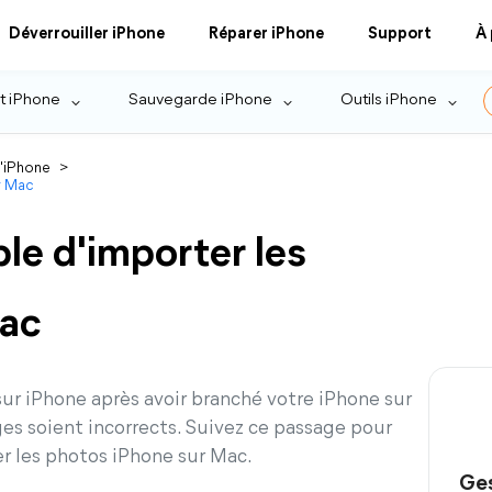
Déverrouiller iPhone
Réparer iPhone
Support
À
t iPhone
Sauvegarde iPhone
Outils iPhone
l'iPhone
>
ur Mac
ble d'importer les
Mac
 sur iPhone après avoir branché votre iPhone sur
ges soient incorrects. Suivez ce passage pour
er les photos iPhone sur Mac.
Ges