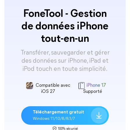
FoneTool - Gestion
de données iPhone
tout-en-un
Transférer, sauvegarder et gérer
des données sur iPhone, iPad et
iPod touch en toute simplicité.
Compatible avec
iPhone 17
iOS 27
Supporté
Téléchargement gratuit
Windows 11/10/8/8.1/7
100% sécurisé