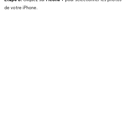
Étape 3.
Cliquez sur
l'icône +
pour sélectionner les photos
de votre iPhone.