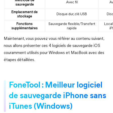
Méthode de
Avec fil
Av
sauvegarde
Emplacement de
Disque dur, clé USB
Dis
stockage
Fonctions
Sauvegarde flexible/Transfert
Local
supplémentaires
rapide
i
Maintenant, vous pouvez vous référer au contenu suivant,
nous allons présenter ces 4 logiciels de sauvegarde iOS
couramment utilisés pour Windows et MacBook avec des
étapes détaillées.
FoneTool : Meilleur logiciel
de sauvegarde iPhone sans
iTunes (Windows)