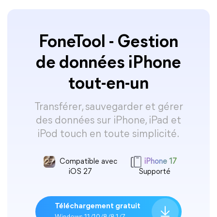
FoneTool - Gestion
de données iPhone
tout-en-un
Transférer, sauvegarder et gérer
des données sur iPhone, iPad et
iPod touch en toute simplicité.
Compatible avec
iPhone 17
iOS 27
Supporté
Téléchargement gratuit