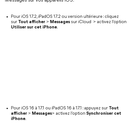
Messages sur vos appareils iOS.
Pour iOS 17.2, iPadOS 17.2 ou version ultérieure : cliquez
sur
Tout afficher
>
Messages
sur iCloud
> activez l’option
Utiliser sur cet iPhone
.
Pour iOS 16 à 17.1 ou iPadOS 16 à 17.1 : appuyez sur
Tout
afficher
>
Messages
> activez l’option
Synchroniser
cet
iPhone
.