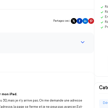
Ré
Ré
En
Partagez ceci :
Ré
Pr
Cat
ur mon iPad.
du 3D, mais je n'y arrive pas. On me demande une adresse
Dév
adresse, la page se ferme et je ne peux pas avancer. Est-