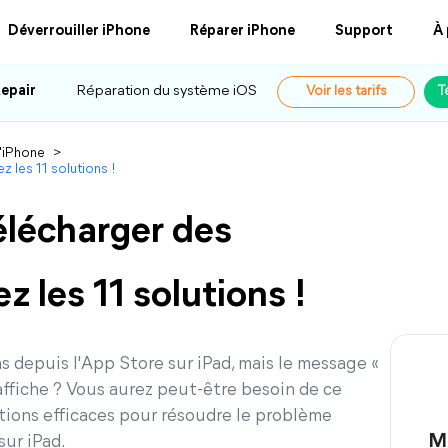
Déverrouiller iPhone
Réparer iPhone
Support
À
epair
Réparation du système iOS
Voir les tarifs
T
l'iPhone
>
z les 11 solutions !
élécharger des
z les 11 solutions !
s depuis l'App Store sur iPad, mais le message «
'affiche ? Vous aurez peut-être besoin de ce
utions efficaces pour résoudre le problème
Me
sur iPad.