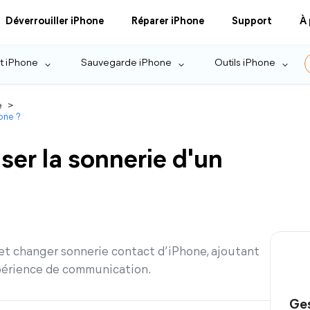
Déverrouiller iPhone
Réparer iPhone
Support
À
t iPhone
Sauvegarde iPhone
Outils iPhone
e
>
one ?
er la sonnerie d'un
et changer sonnerie contact d’iPhone, ajoutant
périence de communication.
Ges