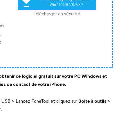
Win 11/10/8.1/8/7/XP
Télécharger en sécurité
des
,
e
btenir ce logiciel gratuit sur votre PC Windows et
ies de contact de votre iPhone.
a USB > Lancez FoneTool et cliquez sur
Boîte à outils
>
.