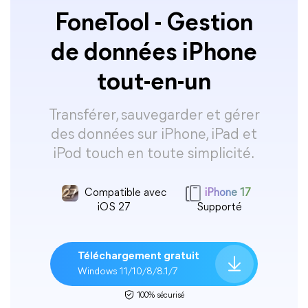
FoneTool - Gestion
de données iPhone
tout-en-un
Transférer, sauvegarder et gérer
des données sur iPhone, iPad et
iPod touch en toute simplicité.
Compatible avec
iPhone 17
iOS 27
Supporté
Téléchargement gratuit
Windows 11/10/8/8.1/7
100% sécurisé