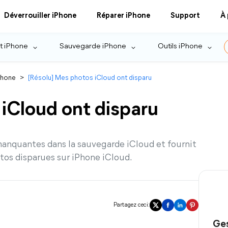
Déverrouiller iPhone
Réparer iPhone
Support
À
t iPhone
Sauvegarde iPhone
Outils iPhone
Phone
>
[Résolu] Mes photos iCloud ont disparu
iCloud ont disparu
manquantes dans la sauvegarde iCloud et fournit
os disparues sur iPhone iCloud.
Partagez ceci:
Ges