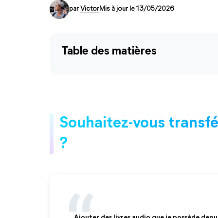
par
Victor
Mis à jour le 13/05/2026
Table des matières
Souhaitez-vous transfér
?
Ajouter des livres audio que je possède depu