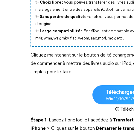
✨ Choix libre :
Vous pouvez transférer des livres audi
mais également entre des appareils iOS, offrant ainsi un
✨ Sans perdre de qualité
: FoneTool vous permet de t
d'origine.
✨ Large compatibilité :
FoneTool est compatible ave
m4r, wma, wav, mkv, flac, webm, aac,mp4, mov, etc.
Cliquez maintenant sur le bouton de téléchargemen
de commencer à mettre des livres audio sur iPod, 
simples pour le faire.
Télécharger
Win 11/10/8.1/
Téléch
Étape 1.
Lancez FoneTool et accédez à
Transfert
iPhone
> Cliquez sur le bouton
Démarrer le trans