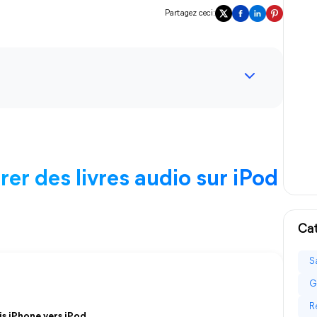
Partagez ceci:
er des livres audio sur iPod
Cat
S
G
R
is iPhone vers iPod