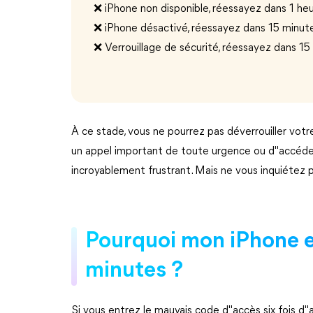
❌️ iPhone non disponible, réessayez dans 1 he
❌️ iPhone désactivé, réessayez dans 15 minut
❌️ Verrouillage de sécurité, réessayez dans 1
À ce stade, vous ne pourrez pas déverrouiller vot
un appel important de toute urgence ou d"accéder à
incroyablement frustrant. Mais ne vous inquiétez pa
Pourquoi mon iPhone es
minutes ?
Si vous entrez le mauvais code d"accès six fois d"