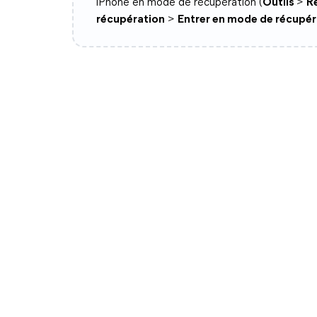
iPhone en mode de récupération (
Outils
>
R
récupération
>
Entrer en mode de récupér