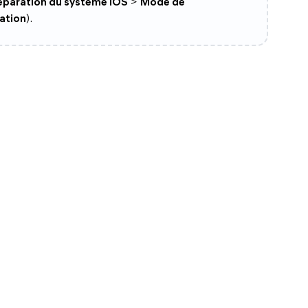
éparation du système iOS
>
Mode de
ation
).