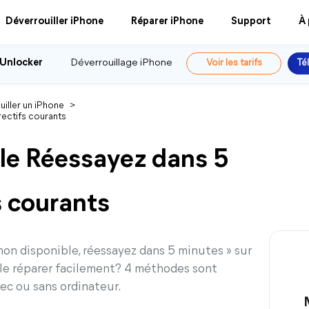
Déverrouiller iPhone
Réparer iPhone
Support
À
 Unlocker
Déverrouillage iPhone
Voir les tarifs
Té
iller un iPhone
>
ectifs courants
le Réessayez dans 5
s courants
on disponible, réessayez dans 5 minutes » sur
 le réparer facilement? 4 méthodes sont
vec ou sans ordinateur.