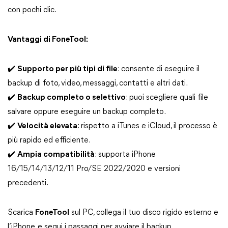
con pochi clic.
Vantaggi di FoneTool:
✔️
Supporto per più tipi di file
: consente di eseguire il
backup di foto, video, messaggi, contatti e altri dati.
✔️​​​​​​​
Backup completo o selettivo
: puoi scegliere quali file
salvare oppure eseguire un backup completo.
✔️​​​​​​​
Velocità elevata
: rispetto a iTunes e iCloud, il processo è
più rapido ed efficiente.
✔️
Ampia compatibilità
: supporta iPhone
16/15/14/13/12/11 Pro/SE 2022/2020 e versioni
precedenti.
Scarica
FoneTool
sul PC, collega il tuo disco rigido esterno e
l’iPhone, e segui i passaggi per avviare il backup.