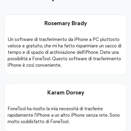
Rosemary Brady
Un software di trasferimento da iPhone a PC piuttosto
veloce e gratuito, che mi ha fatto risparmiare un sacco di
tempo e di spazio di archiviazione dell'iPhone. Date una
possibilità a FoneTool. Questo software di trasferimento
iPhone è così conveniente.
Da iPhone a iPhone
Da PC a iPhone
Da iPhon
Karam Dorsey
FoneTool ha risolto la mia necessità di trasferire
rapidamente l'iPhone a un altro iPhone senza rete. Sono
Passo 1.
molto soddisfatto di FoneTool.
Avviate FoneTool e fate clic su
Trasferiment
iPhone -> Da iPhone a iPhone -> Avvia