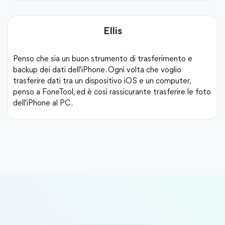
trasferimento
.
Passo 2.
Ellis
Conferma il dispositivo di origine e il disposit
destinazione. Fai clic su
Avvia trasferiment
Penso che sia un buon strumento di trasferimento e
trasferire i dati sul nuovo iPhone.
backup dei dati dell'iPhone. Ogni volta che voglio
trasferire dati tra un dispositivo iOS e un computer,
penso a FoneTool, ed è così rassicurante trasferire le foto
dell'iPhone al PC.