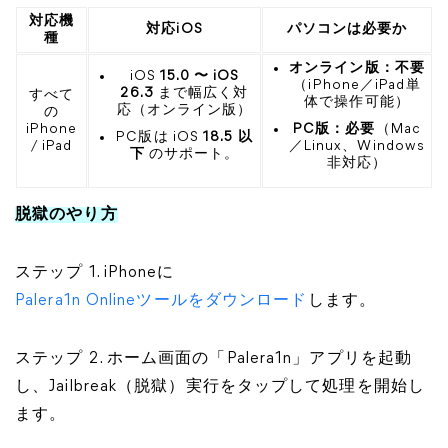
対応機
対応iOS
パソコンは必要か
種
オンライン版：不要
iOS
15.0 〜 iOS
（iPhone／iPad単
26.3
まで幅広く対
すべて
体で操作可能）
応（オンライン版）
の
iPhone
PC版：必要
（Mac
​​​​​​​PC版は iOS
18.5 以
/ iPad
／Linux、Windows
下
のサポート。
非対応）
脱獄のやり方
ステップ 1. iPhoneに
Palera1n Onlineツールをダウンロード
します。
ステップ 2. ホーム画面の「Palera1n」アプリを起動
し、Jailbreak（脱獄）実行をタップして処理を開始し
ます。