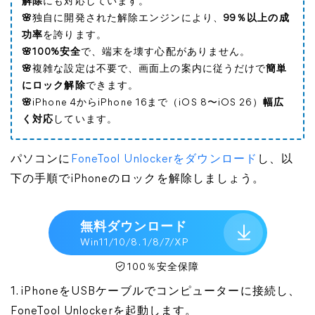
解除
にも対応しています。
🌸
独自に開発された解除エンジンにより、
99％以上の成
功率
を誇ります。
🌸100%安全
で、端末を壊す心配がありません。
🌸
複雑な設定は不要で、画面上の案内に従うだけで
簡単
にロック解除
できます。
🌸
iPhone 4からiPhone 16まで（iOS 8〜iOS 26）
幅広
く対応
しています。
パソコンに
FoneTool Unlockerをダウンロード
し、以
下の手順でiPhoneのロックを解除しましょう。
無料ダウンロード
Win11/10/8. 1/8/7/XP
100％安全保障
1. iPhoneをUSBケーブルでコンピューターに接続し、
FoneTool Unlockerを起動します。